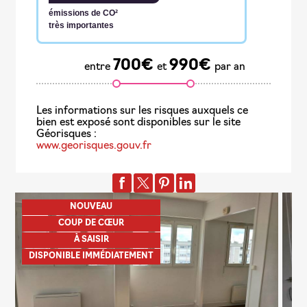
émissions de CO²
très importantes
700€
990€
entre
et
par an
www.georisques.gouv.fr
NOUVEAU
COUP DE CŒUR
À SAISIR
DISPONIBLE IMMÉDIATEMENT