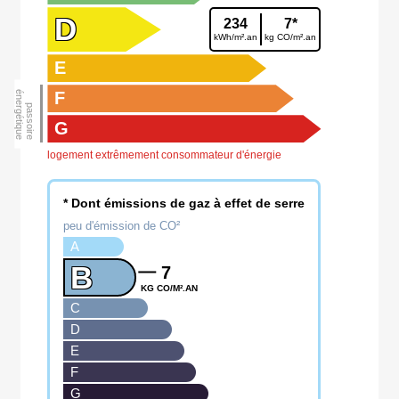
D
234
7*
kWh/m².an
kg CO/m².an
E
F
G
logement extrêmement consommateur d'énergie
* Dont émissions de gaz à effet de serre
peu d'émission de CO²
A
B
7
KG CO/M².AN
C
D
E
F
G