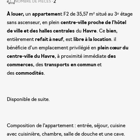
2
NOMBRE DE PIÈCES -
À louer,
un
appartemen
t F2 de 35,57 m² situé au 3ᵉ étage
sans ascenseur, en plein
centre-ville proche de l'hôtel
de ville et des halles centrales
du
Havre
. Ce
bien
,
entièrement
refait à neuf
, est
libre à la location
. il
bénéficie d’un emplacement privilégié en
plein cœur du
centre-ville du Havre
, à proximité immédiate
des
commerces
, des
transports
en commun
et
des
commodités
.
Disponible de suite.
Composition de l'appartement : entrée, séjour, cuisine
avec cuisinière, chambre, salle de douche et une cave.