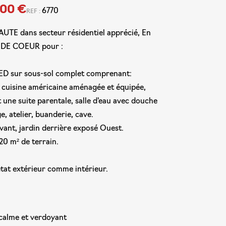
,00 €
6770
REF :
TE dans secteur résidentiel apprécié, En
P DE COEUR pour :
D sur sous-sol complet comprenant:
, cuisine américaine aménagée et équipée,
 une suite parentale, salle d'eau avec douche
e, atelier, buanderie, cave.
vant, jardin derrière exposé Ouest.
420 m² de terrain.
état extérieur comme intérieur.
calme et verdoyant