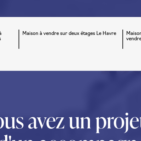
à
Maison à vendre sur deux étages Le Havre
Maison
s
vendre
us avez un proje