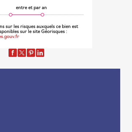
entre
et
par an
s.gouv.fr