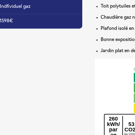
Toit polytuiles 
Indfividuel gaz
Chaudière gaz 
1598€
Plafond isolé en
Bonne expositio
Jardin plat en d
260
kWh/
53
par
CO2
an
kg CO/