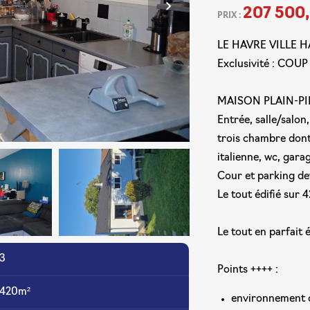
Next
207 500
PRIX :
LE HAVRE VILLE HAU
Exclusivité : COU
MAISON PLAIN-PIE
Entrée, salle/salon
trois chambre dont
italienne, wc, garag
Cour et parking de
Le tout édifié sur 
Le tout en parfait 
3
Points ++++ :
420m²
environnement 