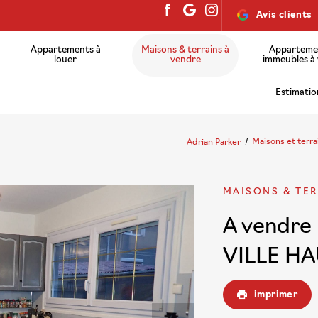
Avis clients
Appartements à
Maisons & terrains à
Apparteme
louer
vendre
immeubles à
Estimatio
Adrian Parker
Maisons et terr
MAISONS & TER
A vendre
VILLE H
imprimer