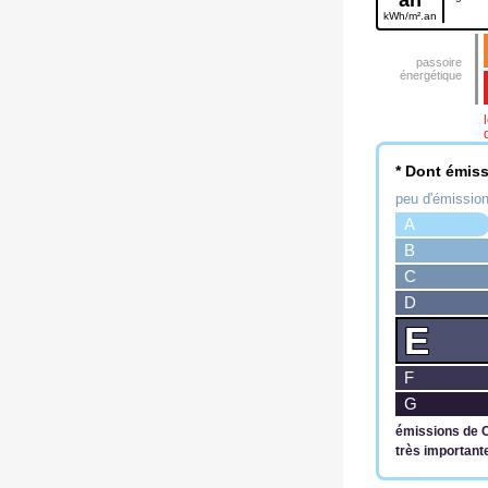
kWh/m².an
* Dont émiss
peu d'émissio
A
B
C
D
E
F
G
émissions de 
très important