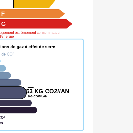
F
G
logement extrêmement consommateur
d'énergie
ions de gaz à effet de serre
n de CO²
53 KG CO2//AN
KG CO/M².AN
CO²
es