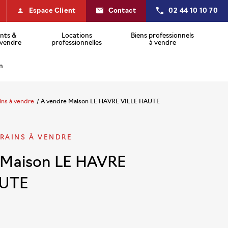
person
Espace Client
Contact
02 44 10 10 70
nts &
Locations
Biens professionnels
 vendre
professionnelles
à vendre
n
ains à vendre
A vendre Maison LE HAVRE VILLE HAUTE
RAINS À VENDRE
 Maison LE HAVRE
AUTE