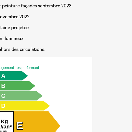
et peinture façades septembre 2023
novembre 2022
 laine projetée
n, lumineux
ehors des circulations.
logement très performant
A
B
C
D
 Kg
E
//an*
m².an