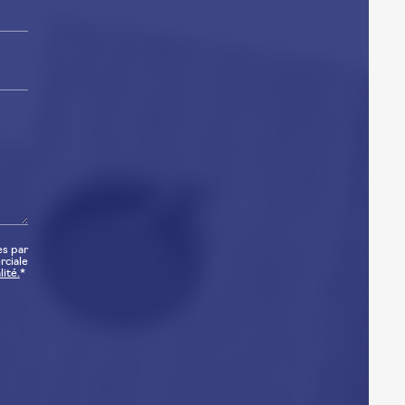
es par
rciale
ité.
*