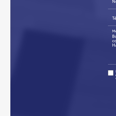
N
T
Me