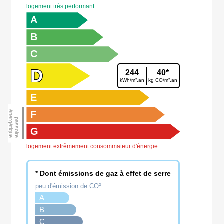
logement très performant
A
B
C
D
244
40*
kWh/m².an
kg CO/m².an
E
F
G
logement extrêmement consommateur d'énergie
* Dont émissions de gaz à effet de serre
peu d'émission de CO²
A
B
C