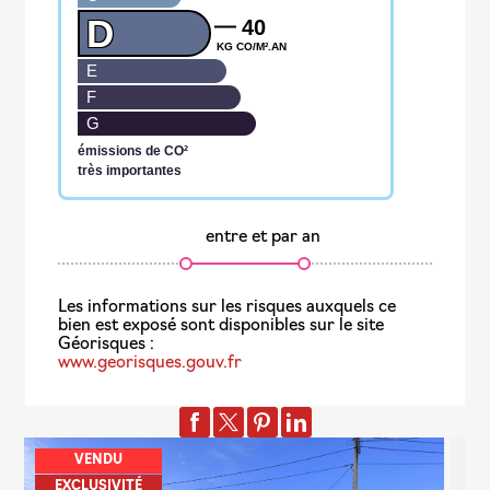
D
40
KG CO/M².AN
E
F
G
émissions de CO²
très importantes
entre
et
par an
www.georisques.gouv.fr
VENDU
EXCLUSIVITÉ