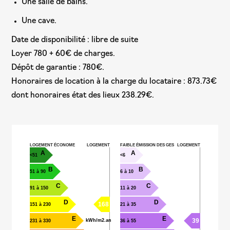
Une salle de bains.
Une cave.
Date de disponibilité : libre de suite
Loyer 780 + 60€ de charges.
Dépôt de garantie : 780€.
Honoraires de location à la charge du locataire : 873.73€
dont honoraires état des lieux 238.29€.
LOGEMENT ÉCONOME
LOGEMENT
FAIBLE ÉMISSION DES GES
LOGEMENT
A
A
<51
<6
B
B
51 à 90
6 à 10
C
C
91 à 150
11 à 20
D
D
168
151 à 230
21 à 35
E
E
39
kWh/m2.an
231 à 330
36 à 55