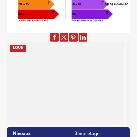
F
F
Kg eq cO2/m2.an
331 à 450
56 à 80
G
G
>450
>80
LOGEMENT ÉNERGIVORE
FORTE ÉMISSION DES GES
LOUÉ
Niveaux
3ème étage