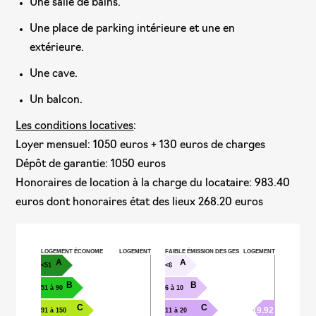
Une salle de bains.
Une place de parking intérieure et une en
extérieure.
Une cave.
Un balcon.
Les conditions locatives
:
Loyer mensuel: 1050 euros + 130 euros de charges
Dépôt de garantie: 1050 euros
Honoraires de location à la charge du locataire: 983.40
euros dont honoraires état des lieux 268.20 euros
LOGEMENT ÉCONOME
LOGEMENT
FAIBLE ÉMISSION DES GES
LOGEMENT
A
A
<51
<6
B
B
51 à 90
6 à 10
C
C
19.92
91 à 150
11 à 20