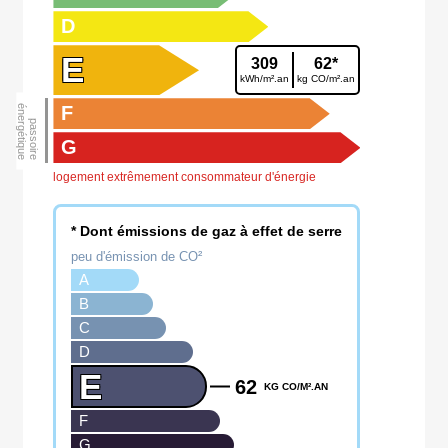
D
E
309
62*
kWh/m².an
kg CO/m².an
F
G
logement extrêmement consommateur d'énergie
* Dont émissions de gaz à effet de serre
peu d'émission de CO²
A
B
C
D
E
62
KG CO/M².AN
F
G