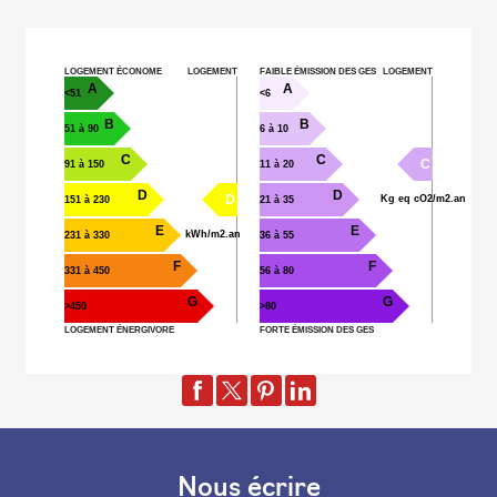
LOGEMENT ÉCONOME
LOGEMENT
FAIBLE ÉMISSION DES GES
LOGEMENT
A
A
<51
<6
B
B
51 à 90
6 à 10
C
C
C
91 à 150
11 à 20
D
D
D
Kg eq cO2/m2.an
151 à 230
21 à 35
E
E
kWh/m2.an
231 à 330
36 à 55
F
F
331 à 450
56 à 80
G
G
>450
>80
LOGEMENT ÉNERGIVORE
FORTE ÉMISSION DES GES
Nous écrire