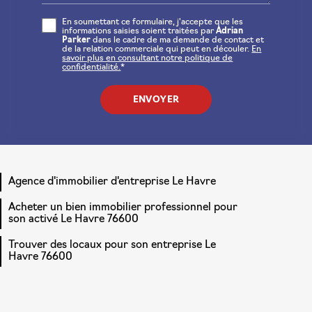
En soumettant ce formulaire, j'accepte que les
informations saisies soient traitées par
Adrian
Parker
dans le cadre de ma demande de contact et
de la relation commerciale qui peut en découler.
En
savoir plus en consultant notre politique de
confidentialité.
*
Agence d'immobilier d'entreprise Le Havre
Acheter un bien immobilier professionnel pour
son activé Le Havre 76600
Trouver des locaux pour son entreprise Le
Havre 76600